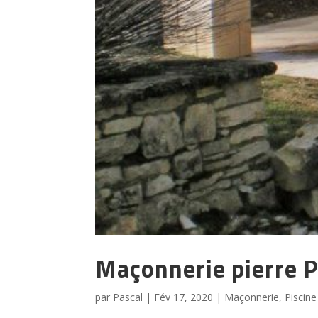
Maçonnerie pierre P
par
Pascal
|
Fév 17, 2020
|
Maçonnerie
,
Piscine